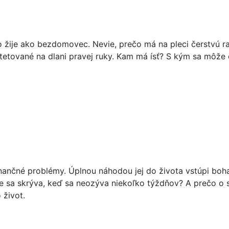
čo žije ako bezdomovec. Nevie, prečo má na pleci čerstvú ran
etované na dlani pravej ruky. Kam má ísť? S kým sa môže o
inančné problémy. Úplnou náhodou jej do života vstúpi boha
e sa skrýva, keď sa neozýva niekoľko týždňov? A prečo o sv
 život.