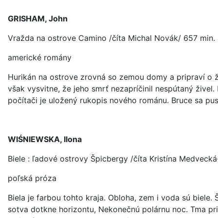
GRISHAM, John
Vražda na ostrove Camino /číta Michal Novák/ 657 min.
americké romány
Hurikán na ostrove zrovná so zemou domy a pripraví o živ
však vysvitne, že jeho smrť nezapríčinil nespútaný živ
počítači je uložený rukopis nového románu. Bruce sa pus
WIŚNIEWSKA, Ilona
Biele : ľadové ostrovy Špicbergy /číta Kristína Medveck
poľská próza
Biela je farbou tohto kraja. Obloha, zem i voda sú biele. 
sotva dotkne horizontu, Nekonečnú polárnu noc. Tma pri 