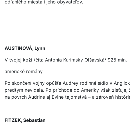
odľahlého miesta i jeho obyvateľov.
AUSTINOVÁ, Lynn
V tvojej koži /číta Antónia Kurimsky Oľšavská/ 925 min.
americké romány
Po skončení vojny opúšťa Audrey rodinné sídlo v Anglic
predtým nevidela. Po príchode do Ameriky však zisťuje, 
na povrch Audrine aj Evine tajomstvá – a zároveň história
FITZEK, Sebastian