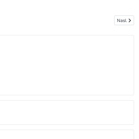
Nasledujúc
Nasl.