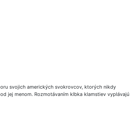
oru svojich amerických svokrovcov, ktorých nikdy
e pod jej menom. Rozmotávaním klbka klamstiev vyplávajú