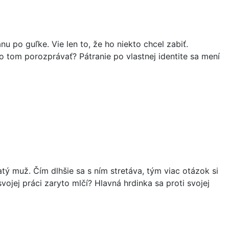
u po guľke. Vie len to, že ho niekto chcel zabiť.
 tom porozprávať? Pátranie po vlastnej identite sa mení
tý muž. Čím dlhšie sa s ním stretáva, tým viac otázok si
ojej práci zaryto mlčí? Hlavná hrdinka sa proti svojej