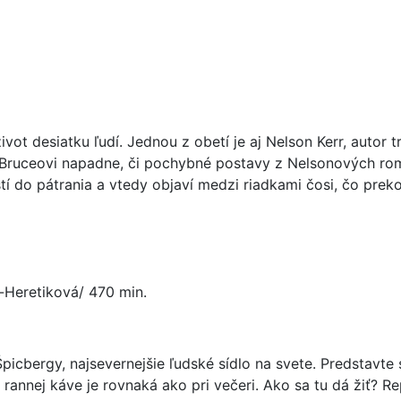
ot desiatku ľudí. Jednou z obetí je aj Nelson Kerr, autor tr
el. Bruceovi napadne, či pochybné postavy z Nelsonových r
tí do pátrania a vtedy objaví medzi riadkami čosi, čo prek
á-Heretiková/ 470 min.
Špicbergy, najsevernejšie ľudské sídlo na svete. Predstavte s
rannej káve je rovnaká ako pri večeri. Ako sa tu dá žiť? R