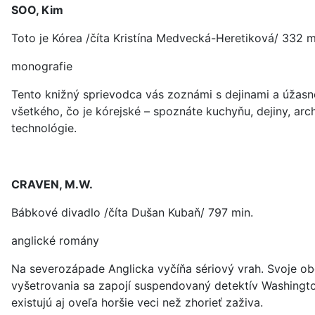
SOO, Kim
Toto je Kórea /číta Kristína Medvecká-Heretiková/ 332 m
monografie
Tento knižný sprievodca vás zoznámi s dejinami a úžasn
všetkého, čo je kórejské – spoznáte kuchyňu, dejiny, arch
technológie.
CRAVEN, M.W.
Bábkové divadlo /číta Dušan Kubaň/ 797 min.
anglické romány
Na severozápade Anglicka vyčíňa sériový vrah. Svoje ob
vyšetrovania sa zapojí suspendovaný detektív Washington
existujú aj oveľa horšie veci než zhorieť zaživa.