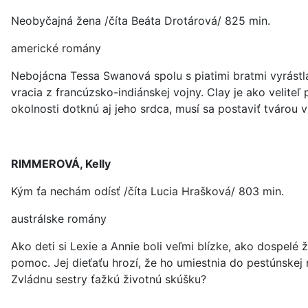
Neobyčajná žena /číta Beáta Drotárová/ 825 min.
americké romány
Nebojácna Tessa Swanová spolu s piatimi bratmi vyrástla
vracia z francúzsko-indiánskej vojny. Clay je ako velite
okolnosti dotknú aj jeho srdca, musí sa postaviť tvárou v
RIMMEROVÁ, Kelly
Kým ťa nechám odísť /číta Lucia Hrašková/ 803 min.
austrálske romány
Ako deti si Lexie a Annie boli veľmi blízke, ako dospelé 
pomoc. Jej dieťaťu hrozí, že ho umiestnia do pestúnskej 
Zvládnu sestry ťažkú životnú skúšku?