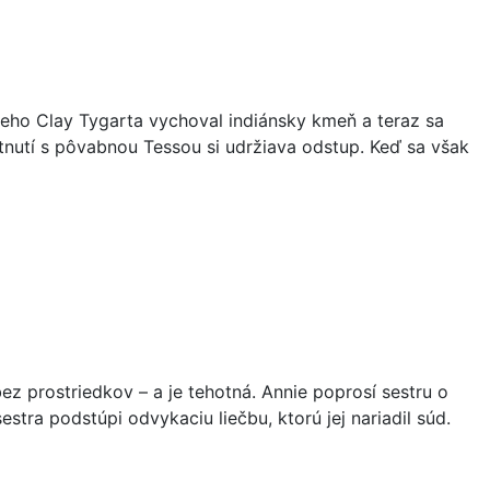
neho Clay Tygarta vychoval indiánsky kmeň a teraz sa
etnutí s pôvabnou Tessou si udržiava odstup. Keď sa však
bez prostriedkov – a je tehotná. Annie poprosí sestru o
stra podstúpi odvykaciu liečbu, ktorú jej nariadil súd.