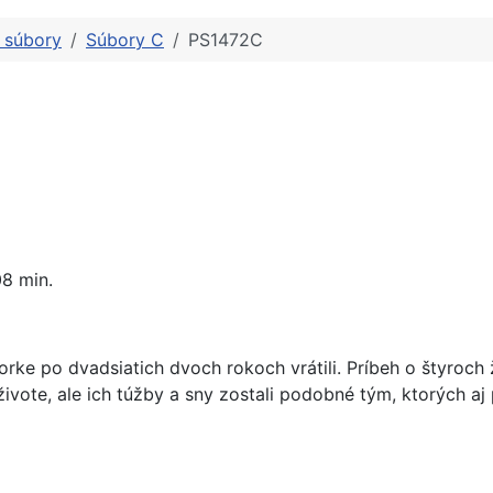
é súbory
Súbory C
PS1472C
8 min.
utorke po dvadsiatich dvoch rokoch vrátili. Príbeh o štyroc
ivote, ale ich túžby a sny zostali podobné tým, ktorých aj 