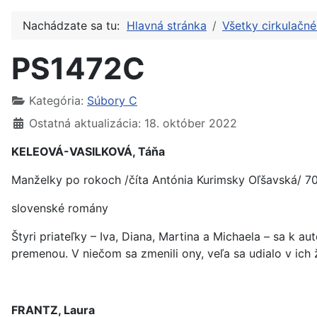
Nachádzate sa tu:
Hlavná stránka
Všetky cirkulačn
PS1472C
Kategória:
Súbory C
Ostatná aktualizácia: 18. október 2022
KELEOVÁ-VASILKOVÁ, Táňa
Manželky po rokoch /číta Antónia Kurimsky Oľšavská/ 70
slovenské romány
Štyri priateľky – Iva, Diana, Martina a Michaela – sa k a
premenou. V niečom sa zmenili ony, veľa sa udialo v ich ž
FRANTZ, Laura