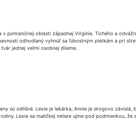
 v pohraničnej oblasti západnej Virgínie. Tichého a odváž
ľ pevnosti odhodlaný vyhnúť sa ľúbostným pletkám a pri str
 tvár jednej veľmi osobnej dileme.
ženy sú odlišné. Lexie je lekárka, Annie je drogovo závislá, 
rodiny. Lexie sa maličkej netere ujme pod podmienkou, že se