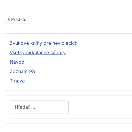
Predchádzajúci článok: PS1473C
Predch.
Zvukové knihy pre nevidiacich
Všetky cirkulačné súbory
Návod
Zoznam PS
Trnava
Hľadať
Type 2 or more characters for results.