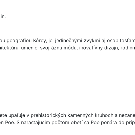
in.
ou geografiou Kórey, jej jedinečnými zvykmi aj osobitosťa
itektúru, umenie, svojráznu módu, inovatívny dizajn, rodinný
ete upaľuje v prehistorických kamenných kruhoch a nezane
 Poe. S narastajúcim počtom obetí sa Poe ponára do prípad