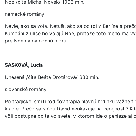
Noe /číta Michal Novák/ 1093 min.
nemecké romány
Nevie, ako sa volá. Netuší, ako sa ocitol v Berlíne a pre
Kumpáni z ulice ho volajú Noe, pretože toto meno má vyt
pre Noema na nočnú moru.
SASKOVÁ, Lucia
Unesená /číta Beáta Drotárová/ 630 min.
slovenské romány
Po tragickej smrti rodičov trápia hlavnú hrdinku vážne f
kladie: Prečo sa s ňou Dávid neukazuje na verejnosti? Kd
vôli postupne ocitá vo svete, v ktorom ide o peniaze aj o