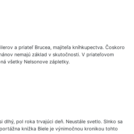
ilerov a priateľ Brucea, majiteľa kníhkupectva. Čoskoro
ománov nemajú základ v skutočnosti. V priateľovom
oná všetky Nelsonove zápletky.
i dlhý, pol roka trvajúci deň. Neustále svetlo. Slnko sa
eportážna knižka Biele je výnimočnou kronikou tohto