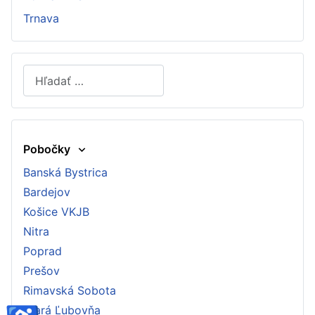
Trnava
Hľadať
Type 2 or more characters for results.
Pobočky
Banská Bystrica
Bardejov
Košice VKJB
Nitra
Poprad
Prešov
Rimavská Sobota
Stará Ľubovňa