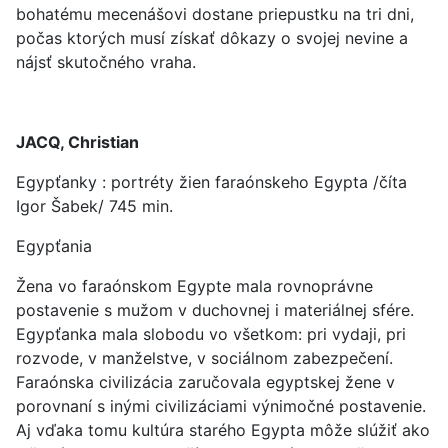
bohatému mecenášovi dostane priepustku na tri dni,
počas ktorých musí získať dôkazy o svojej nevine a
nájsť skutočného vraha.
JACQ, Christian
Egypťanky : portréty žien faraónskeho Egypta /číta
Igor Šabek/ 745 min.
Egypťania
Žena vo faraónskom Egypte mala rovnoprávne
postavenie s mužom v duchovnej i materiálnej sfére.
Egypťanka mala slobodu vo všetkom: pri vydaji, pri
rozvode, v manželstve, v sociálnom zabezpečení.
Faraónska civilizácia zaručovala egyptskej žene v
porovnaní s inými civilizáciami výnimočné postavenie.
Aj vďaka tomu kultúra starého Egypta môže slúžiť ako