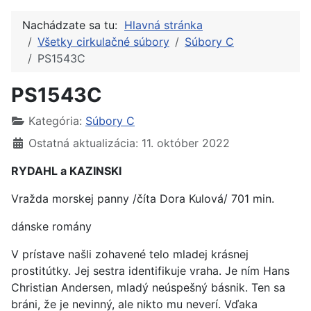
Nachádzate sa tu:
Hlavná stránka
Všetky cirkulačné súbory
Súbory C
PS1543C
PS1543C
Kategória:
Súbory C
Ostatná aktualizácia: 11. október 2022
RYDAHL a KAZINSKI
Vražda morskej panny /číta Dora Kulová/ 701 min.
dánske romány
V prístave našli zohavené telo mladej krásnej
prostitútky. Jej sestra identifikuje vraha. Je ním Hans
Christian Andersen, mladý neúspešný básnik. Ten sa
bráni, že je nevinný, ale nikto mu neverí. Vďaka