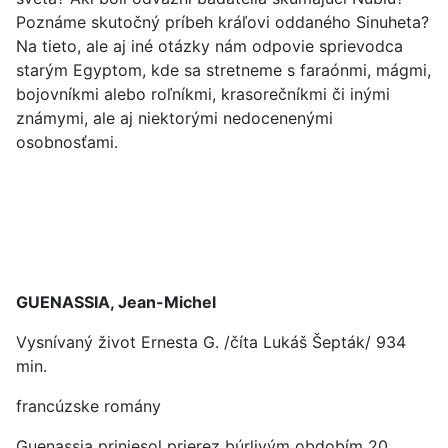
Poznáme skutočný príbeh kráľovi oddaného Sinuheta?
Na tieto, ale aj iné otázky nám odpovie sprievodca
starým Egyptom, kde sa stretneme s faraónmi, mágmi,
bojovníkmi alebo roľníkmi, krasorečníkmi či inými
známymi, ale aj niektorými nedocenenými
osobnosťami.
GUENASSIA, Jean-Michel
Vysnívaný život Ernesta G. /číta Lukáš Šepták/ 934
min.
francúzske romány
Guenassia priniesol prierez búrlivým obdobím 20.