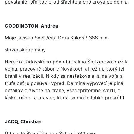
povstanie roľníkov proti šľachte a cholerová epidémia.
CODDINGTON, Andrea
Moje javisko Svet /číta Dora Kulová/ 386 min.
slovenské romány
Herečka židovského pôvodu Dalma Špitzerová prežila
vojnu, pracovný tábor v Novákoch aj režim, ktorý jej
bránil v realizácii. Nikdy sa nesťažovala, silná vôľa a
trúfalosť ju posúvali vpred. Dalmina výpoveď je plná
detailov o živote na hrane, všadeprítomnej smrti, o
láske, nádeji a pravde, ktorá sa môže ľahko prekrútiť.
JACQ, Christian
Údolie kráľov /číta Igor Šabek/ 584 min.