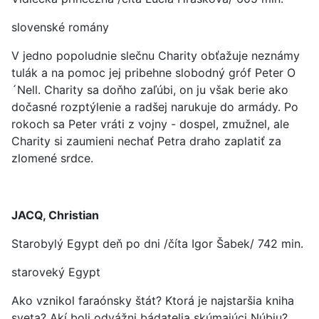
slovenské romány
V jedno popoludnie slečnu Charity obťažuje neznámy
tulák a na pomoc jej pribehne slobodný gróf Peter O
´Nell. Charity sa doňho zaľúbi, on ju však berie ako
dočasné rozptýlenie a radšej narukuje do armády. Po
rokoch sa Peter vráti z vojny - dospel, zmužnel, ale
Charity si zaumieni nechať Petra draho zaplatiť za
zlomené srdce.
JACQ, Christian
Starobylý Egypt deň po dni /číta Igor Šabek/ 742 min.
staroveký Egypt
Ako vznikol faraónsky štát? Ktorá je najstaršia kniha
sveta? Akí boli odvážni bádatelia skúmajúci Núbiu?