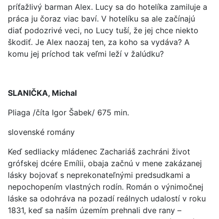
príťažlivý barman Alex. Lucy sa do hotelíka zamiluje a
práca ju čoraz viac baví. V hotelíku sa ale začínajú
diať podozrivé veci, no Lucy tuší, že jej chce niekto
škodiť. Je Alex naozaj ten, za koho sa vydáva? A
komu jej príchod tak veľmi leží v žalúdku?
SLANIČKA, Michal
Pliaga /číta Igor Šabek/ 675 min.
slovenské romány
Keď sedliacky mládenec Zachariáš zachráni život
grófskej dcére Emílii, obaja začnú v mene zakázanej
lásky bojovať s neprekonateľnými predsudkami a
nepochopením vlastných rodín. Román o výnimočnej
láske sa odohráva na pozadí reálnych udalostí v roku
1831, keď sa naším územím prehnali dve rany –