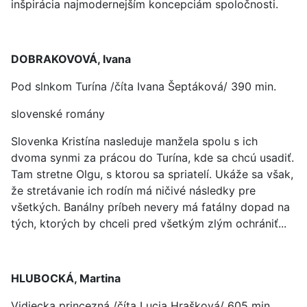
inšpirácia najmodernejším koncepciám spoločnosti.
DOBRAKOVOVÁ, Ivana
Pod slnkom Turína /číta Ivana Šeptáková/ 390 min.
slovenské romány
Slovenka Kristína nasleduje manžela spolu s ich
dvoma synmi za prácou do Turína, kde sa chcú usadiť.
Tam stretne Olgu, s ktorou sa spriatelí. Ukáže sa však,
že stretávanie ich rodín má ničivé následky pre
všetkých. Banálny príbeh nevery má fatálny dopad na
tých, ktorých by chceli pred všetkým zlým ochrániť...
HLUBOCKÁ, Martina
Vidiecka princezná /číta Lucia Hrašková/ 605 min.