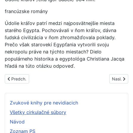
francúzske romány
Údolie kráľov patrí medzi najposvätnejšie miesta
starého Egypta. Pochovávali v ňom kráľov, dávna
ľudská civilizácia v ňom zhromažďovala poklady.
Prečo však starovekí Egypťania vytvorili svoju
nekropolu práve na týchto miestach? Dielo
populárneho historika a egyptológa Christiana Jacqa
hľadá na túto otázku odpoveď.
Predchádzajúci článok: PS1544C
Nasledujúc
Predch.
Nasl.
Zvukové knihy pre nevidiacich
Všetky cirkulačné súbory
Návod
Zoznam PS