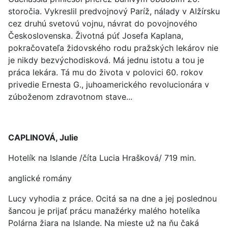
storočia. Vykreslil predvojnový Paríž, nálady v Alžírsku
cez druhú svetovú vojnu, návrat do povojnového
Československa. Životná púť Josefa Kaplana,
pokračovateľa židovského rodu pražských lekárov nie
je nikdy bezvýchodisková. Má jednu istotu a tou je
práca lekára. Tá mu do života v polovici 60. rokov
privedie Ernesta G., juhoamerického revolucionára v
zúboženom zdravotnom stave...
CAPLINOVÁ, Julie
Hotelík na Islande /číta Lucia Hrašková/ 719 min.
anglické romány
Lucy vyhodia z práce. Ocitá sa na dne a jej poslednou
šancou je prijať prácu manažérky malého hotelíka
Polárna žiara na Islande. Na mieste už na ňu čaká