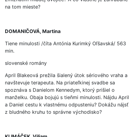
na tom mieste?
DOMANIČOVÁ, Martina
Tiene minulosti /číta Antónia Kurimký Oľšavská/ 563
min.
slovenské romány
April Blakeová prežila šialený útok sériového vraha a
navštevuje terapeuta. Na priateľkinej svadbe sa
spoznáva s Danielom Kennedym, ktorý prišiel o
manželku. Obaja bojujú s tieňmi minulosti. Nájdu April
a Daniel cestu k vlastnému odpusteniu? Dokážu nájsť
z bludného kruhu to správne východisko?
KLIMÁČEK, Viliam