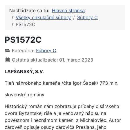
Nachádzate sa tu:
Hlavná stránka
Všetky cirkulačné súbory
Súbory C
PS1572C
PS1572C
Kategória:
Súbory C
Ostatná aktualizácia: 01. marec 2023
LAPŠANSKÝ, S.V
.
Tieň náhrobného kameňa /číta Igor Šabek/ 773 min.
slovenské romány
Historický román nám zobrazuje príbehy cisárskeho
dvora Byzantskej ríše a je venovaný nápisu na
povestnom i neznámom kameni z Michaloviec. Autor
zároveň opisuje osudy cároviča Presiana, jeho