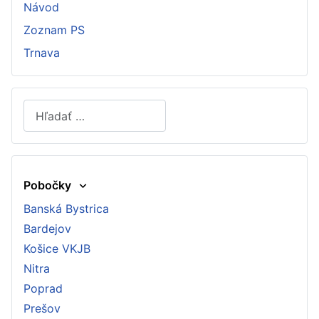
Návod
Zoznam PS
Trnava
Hľadať
Type 2 or more characters for results.
Pobočky
Banská Bystrica
Bardejov
Košice VKJB
Nitra
Poprad
Prešov