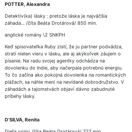
POTTER, Alexandra
Detektív(ka) lásky : pretože láska je najväčšia
záhada... /číta Beáta Drotárová/ 850 min.
anglické romány \2 SNKPH
Keď spisovateľka Ruby zistí, že ju partner podvádza,
stratí nielen vieru v lásku, ale aj akýkoľvek záujem o
písanie. Na radu svojej agentky odchádza na
dovolenku do Indie, aby načerpala potrebnú energiu.
To čo začína ako pokojná dovolenka na romantických
plážach, sa náhle mení na nevídané dobrodružstvo. V
záhadách a tajomstvách objaví dávno zabudnuté
príbehy lásky.
D’SILVA, Renita
Dieťa vojny /číta Beáta Drotárová/ 727 min.