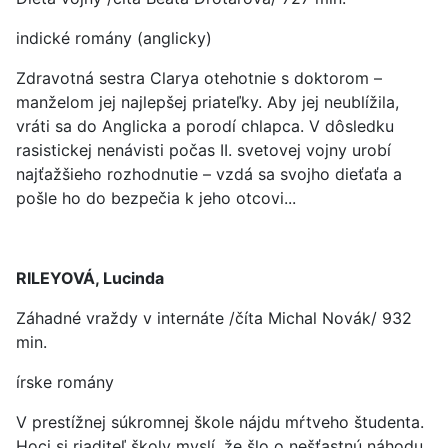
indické romány (anglicky)
Zdravotná sestra Clarya otehotnie s doktorom –
manželom jej najlepšej priateľky. Aby jej neublížila,
vráti sa do Anglicka a porodí chlapca. V dôsledku
rasistickej nenávisti počas II. svetovej vojny urobí
najťažšieho rozhodnutie – vzdá sa svojho dieťaťa a
pošle ho do bezpečia k jeho otcovi...
RILEYOVÁ, Lucinda
Záhadné vraždy v internáte /číta Michal Novák/ 932
min.
írske romány
V prestížnej súkromnej škole nájdu mŕtveho študenta.
Hoci si riaditeľ školy myslí, že šlo o nešťastnú náhodu,