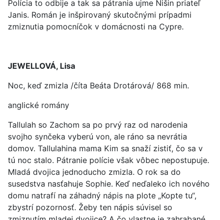
Polícia to odbije a tak sa pátrania ujme Nišin priateľ
Janis. Román je inšpirovaný skutočnými prípadmi
zmiznutia pomocníčok v domácnosti na Cypre.
JEWELLOVÁ, Lisa
Noc, keď zmizla /číta Beáta Drotárová/ 868 min.
anglické romány
Tallulah so Zachom sa po prvý raz od narodenia
svojho synčeka vyberú von, ale ráno sa nevrátia
domov. Tallulahina mama Kim sa snaží zistiť, čo sa v
tú noc stalo. Pátranie polície však vôbec nepostupuje.
Mladá dvojica jednoducho zmizla. O rok sa do
susedstva nasťahuje Sophie. Keď neďaleko ich nového
domu natrafí na záhadný nápis na plote „Kopte tu“,
zbystrí pozornosť. Žeby ten nápis súvisel so
zmiznutím mladej dvojice? A čo vlastne je zahrabané