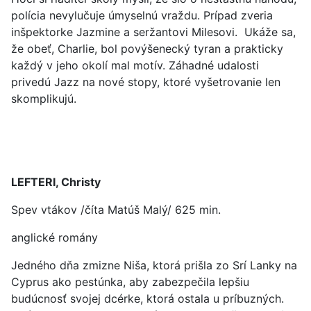
polícia nevylučuje úmyselnú vraždu. Prípad zveria
inšpektorke Jazmine a seržantovi Milesovi. Ukáže sa,
že obeť, Charlie, bol povýšenecký tyran a prakticky
každý v jeho okolí mal motív. Záhadné udalosti
privedú Jazz na nové stopy, ktoré vyšetrovanie len
skomplikujú.
LEFTERI, Christy
Spev vtákov /číta Matúš Malý/ 625 min.
anglické romány
Jedného dňa zmizne Niša, ktorá prišla zo Srí Lanky na
Cyprus ako pestúnka, aby zabezpečila lepšiu
budúcnosť svojej dcérke, ktorá ostala u príbuzných.