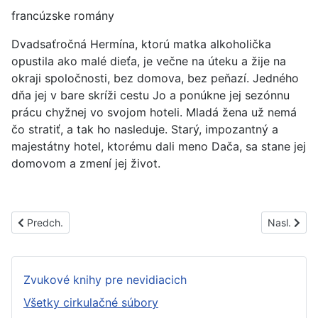
francúzske romány
Dvadsaťročná Hermína, ktorú matka alkoholička
opustila ako malé dieťa, je večne na úteku a žije na
okraji spoločnosti, bez domova, bez peňazí. Jedného
dňa jej v bare skríži cestu Jo a ponúkne jej sezónnu
prácu chyžnej vo svojom hoteli. Mladá žena už nemá
čo stratiť, a tak ho nasleduje. Starý, impozantný a
majestátny hotel, ktorému dali meno Dača, sa stane jej
domovom a zmení jej život.
Predchádzajúci článok: PS1573C
Nasledujúc
Predch.
Nasl.
Zvukové knihy pre nevidiacich
Všetky cirkulačné súbory