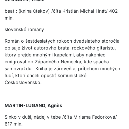
beat : (kniha útekov) /číta Kristián Michal Hnát/ 402
min.
slovenské romány
Román o šesťdesiatych rokoch dvadsiateho storočia
opisuje život autorovho brata, rockového gitaristu,
ktorý prejde mnohými kapelami, aby nakoniec
emigroval do Západného Nemecka, kde spácha
samovraždu. Kniha je zároveň aj príbehom mnohých
ľudí, ktorí chceli opustiť komunistické
Československo.
MARTIN-LUGAND, Agnès
Slnko v duši, nádej v tebe /číta Miriama Fedorková/
617 min.