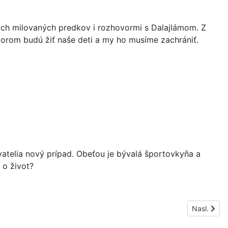
jich milovaných predkov i rozhovormi s Dalajlámom. Z
torom budú žiť naše deti a my ho musíme zachrániť.
vatelia nový prípad. Obeťou je bývalá športovkyňa a
 o život?
Nasledujúc
Nasl.