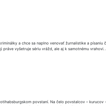
riminálky a chce sa naplno venovať žurnalistike a písaniu
orý práve vyšetruje sériu vrážd, ale aj k samotnému vrahov
protihabsburgskom povstaní. Na čelo povstalcov – kurucov 