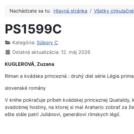
Nachádzate sa tu:
Hlavná stránka
Všetky cirkulačn
PS1599C
Kategória:
Súbory C
Ostatná aktualizácia: 12. máj 2026
KUGLEROVÁ, Zuzana
Riman a kvádska princezná : druhý diel série Légia prima
slovenské romány
V knihe pokračuje príbeh kvádskej princeznej Quataldy, 
svadobnej hostiny, na ktorej si mal Arahario zobrať za ž
ešte stále patrí Juliánovi, generálovi rímskych légií.