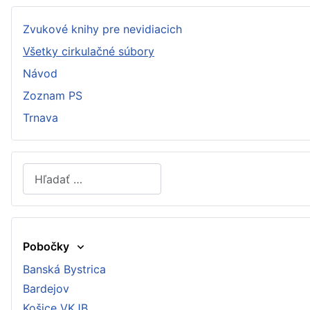
Zvukové knihy pre nevidiacich
Všetky cirkulačné súbory
Návod
Zoznam PS
Trnava
Hľadať
Type 2 or more characters for results.
Pobočky
Banská Bystrica
Bardejov
Košice VKJB