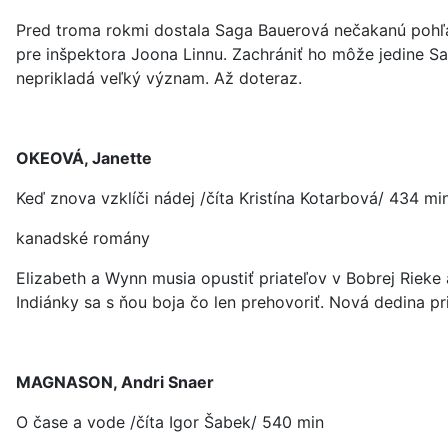
Pred troma rokmi dostala Saga Bauerová nečakanú pohľad
pre inšpektora Joona Linnu. Zachrániť ho môže jedine S
neprikladá veľký význam. Až doteraz.
OKEOVÁ, Janette
Keď znova vzklíči nádej /číta Kristína Kotarbová/ 434 min
kanadské romány
Elizabeth a Wynn musia opustiť priateľov v Bobrej Rieke a
Indiánky sa s ňou boja čo len prehovoriť. Nová dedina p
MAGNASON, Andri Snaer
O čase a vode /číta Igor Šabek/ 540 min