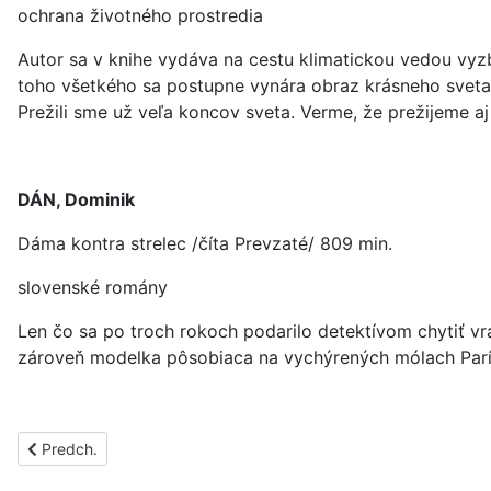
ochrana životného prostredia
Autor sa v knihe vydáva na cestu klimatickou vedou vyz
toho všetkého sa postupne vynára obraz krásneho sveta,
Prežili sme už veľa koncov sveta. Verme, že prežijeme aj
DÁN, Dominik
Dáma kontra strelec /číta Prevzaté/ 809 min.
slovenské romány
Len čo sa po troch rokoch podarilo detektívom chytiť v
zároveň modelka pôsobiaca na vychýrených mólach Paríža. 
Predchádzajúci článok: PS1600C
Predch.