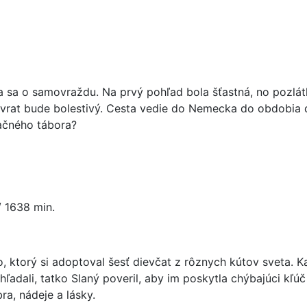
la sa o samovraždu. Na prvý pohľad bola šťastná, no pozlá
ávrat bude bolestivý. Cesta vedie do Nemecka do obdobia 
račného tábora?
/ 1638 min.
ktorý si adoptoval šesť dievčat z rôznych kútov sveta. Každ
hľadali, tatko Slaný poveril, aby im poskytla chýbajúci kľúč
ra, nádeje a lásky.