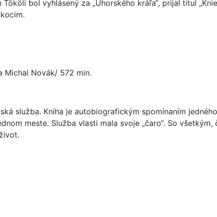
Tököli bol vyhlásený za „Uhorského kráľa“, prijal titul „Kn
ákocim.
ta Michal Novák/ 572 min.
ská služba. Kniha je autobiografickým spomínaním jednéh
dnom meste. Služba vlasti mala svoje „čaro“. So všetkým, čo
život.