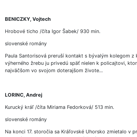
BENICZKY, Vojtech
Hrobové ticho /číta Igor Šabek/ 930 min.
slovenské romány
Paula Santorisová preruší kontakt s bývalým kolegom z k
výherného žrebu ju privedú späť nielen k policajtovi, kt
najväčšom vo svojom doterajšom živote...
LORINC, Andrej
Kurucký kráľ /číta Miriama Fedorková/ 513 min.
slovenské romány
Na konci 17. storočia sa Kráľovské Uhorsko zmietalo v 