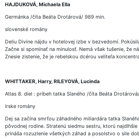
HAJDUKOVÁ, Michaela Ella
Germánka /číta Beáta Drotárová/ 989 min.
slovenské romány
Deliu Divine nájdu v hotelovej izbe v bezvedomí. Pokúsi
Začne si spomínať na minulosť. Nemá však tušenie, že n
Znesie zistenie, že je rebelskou dcérou veliteľa koncent
WHITTAKER, Harry, RILEYOVÁ, Lucinda
Atlas 8. diel : príbeh tatka Slaného /číta Beáta Drotárová
írske romány
Dej sa začína smrťou záhadného miliardára tatka Slaného, 
pôvodnej rodine. Stratenú siedmu sestru, ktorú najdlhšie 
prináša rozuzlenie všetkých záhad a posolstvo o sile dob