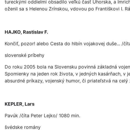
tureckými oddielmi obsadilo veľkú časť Uhorska, a Imrich 
oženil sa s Helenou Zrínskou, vdovou po Františkovi I. R
HAJKO, Rastislav F.
Končiť, pozor! alebo Cesta do hlbín vojakovej duše... /čí
slovenské príbehy
Do roku 2005 bola na Slovensku povinná základná vojen
Spomienky na jeden rok života, v jedných kasárňach, v je
absurdné príkazy, vojenský humor, či priateľstvá na celý 
KEPLER, Lars
Pavúk /číta Peter Lejko/ 1080 min.
švédske romány