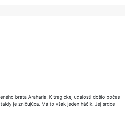
ného brata Araharia. K tragickej udalosti došlo počas
aldy je zničujúca. Má to však jeden háčik. Jej srdce