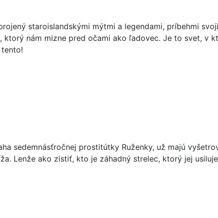
brojený staroislandskými mýtmi a legendami, príbehmi svo
 ktorý nám mizne pred očami ako ľadovec. Je to svet, v k
 tento!
raha sedemnásťročnej prostitútky Ruženky, už majú vyšetro
Lenže ako zistiť, kto je záhadný strelec, ktorý jej usiluje