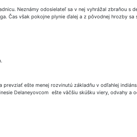
nicu. Neznámy odosielateľ sa v nej vyhrážal zbraňou s dev
aga. Čas však pokojne plynie ďalej a z pôvodnej hrozby sa
.
 prevziať ešte menej rozvinutú základňu v odľahlej indiánsk
rinesie Delaneyovcom ešte väčšiu skúšku viery, odvahy a o