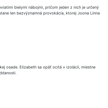
iatimi bielymi nábojmi, pričom jeden z nich je určený
 stane len bezvýznamná provokácia, ktorej Joona Linna
ej osade. Elizabeth sa opäť ocitá v izolácii, miestne
ddanosti.