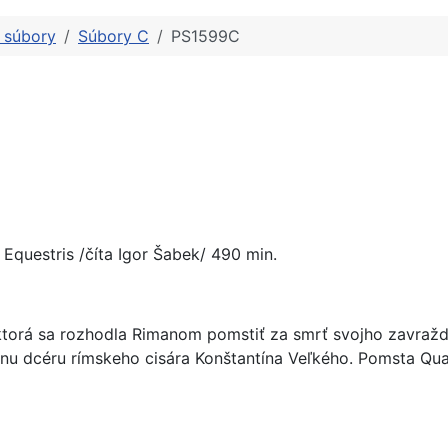
é súbory
Súbory C
PS1599C
 Equestris /číta Igor Šabek/ 490 min.
ktorá sa rozhodla Rimanom pomstiť za smrť svojho zavražde
enu dcéru rímskeho cisára Konštantína Veľkého. Pomsta Quat