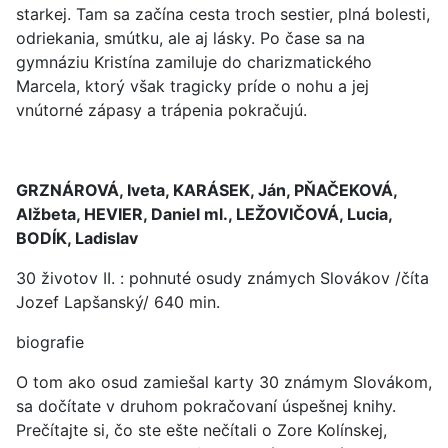
starkej. Tam sa začína cesta troch sestier, plná bolesti,
odriekania, smútku, ale aj lásky. Po čase sa na
gymnáziu Kristína zamiluje do charizmatického
Marcela, ktorý však tragicky príde o nohu a jej
vnútorné zápasy a trápenia pokračujú.
GRZNÁROVÁ, Iveta, KARÁSEK, Ján, PŇAČEKOVÁ,
Alžbeta, HEVIER, Daniel ml., LEŽOVIČOVÁ, Lucia,
BODÍK, Ladislav
30 životov II. : pohnuté osudy známych Slovákov /číta
Jozef Lapšanský/ 640 min.
biografie
O tom ako osud zamiešal karty 30 známym Slovákom,
sa dočítate v druhom pokračovaní úspešnej knihy.
Prečítajte si, čo ste ešte nečítali o Zore Kolínskej,