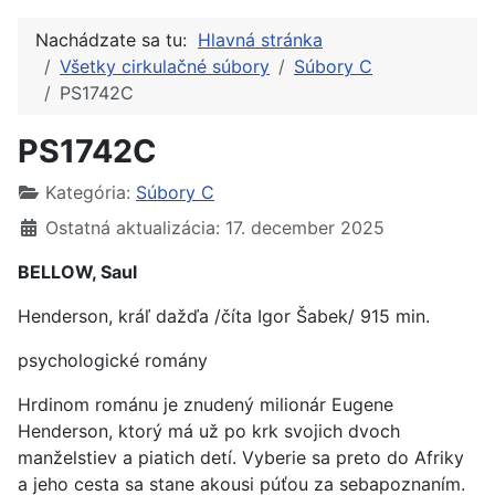
Nachádzate sa tu:
Hlavná stránka
Všetky cirkulačné súbory
Súbory C
PS1742C
PS1742C
Kategória:
Súbory C
Ostatná aktualizácia: 17. december 2025
BELLOW, Saul
Henderson, kráľ dažďa /číta Igor Šabek/ 915 min.
psychologické romány
Hrdinom románu je znudený milionár Eugene
Henderson, ktorý má už po krk svojich dvoch
manželstiev a piatich detí. Vyberie sa preto do Afriky
a jeho cesta sa stane akousi púťou za sebapoznaním.