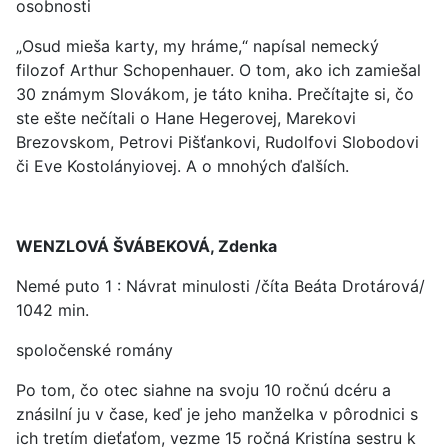
osobnosti
„Osud mieša karty, my hráme,“ napísal nemecký
filozof Arthur Schopenhauer. O tom, ako ich zamiešal
30 známym Slovákom, je táto kniha. Prečítajte si, čo
ste ešte nečítali o Hane Hegerovej, Marekovi
Brezovskom, Petrovi Pišťankovi, Rudolfovi Slobodovi
či Eve Kostolányiovej. A o mnohých ďalších.
WENZLOVÁ ŠVÁBEKOVÁ, Zdenka
Nemé puto 1 : Návrat minulosti /číta Beáta Drotárová/
1042 min.
spoločenské romány
Po tom, čo otec siahne na svoju 10 ročnú dcéru a
znásilní ju v čase, keď je jeho manželka v pôrodnici s
ich tretím dieťaťom, vezme 15 ročná Kristína sestru k