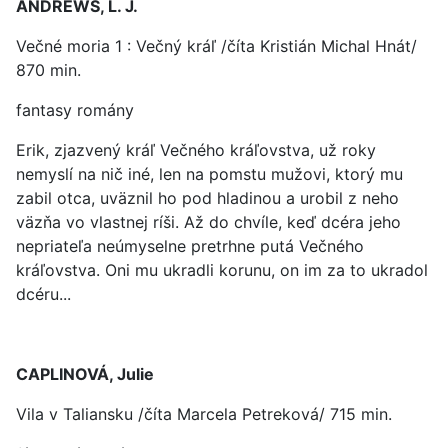
ANDREWS, L. J.
Večné moria 1 : Večný kráľ /číta Kristián Michal Hnát/
870 min.
fantasy romány
Erik, zjazvený kráľ Večného kráľovstva, už roky
nemyslí na nič iné, len na pomstu mužovi, ktorý mu
zabil otca, uväznil ho pod hladinou a urobil z neho
väzňa vo vlastnej ríši. Až do chvíle, keď dcéra jeho
nepriateľa neúmyselne pretrhne putá Večného
kráľovstva. Oni mu ukradli korunu, on im za to ukradol
dcéru...
CAPLINOVÁ, Julie
Vila v Taliansku /číta Marcela Petreková/ 715 min.