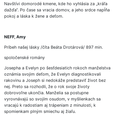
Navštívi domorodé kmene, kde ho vyhlásia za „kráľa
dažďa“. Po čase sa vracia domov, a jeho srdce napĺňa
pokoj a láska k žene a deťom.
NEFF, Amy
Príbeh našej lásky /číta Beáta Drotárová/ 897 min.
spoločenské romány
Josepha a Evelyn po šesťdesiatich rokoch manželstva
oznámia svojim deťom, že Evelyn diagnostikovali
rakovinu a Joseph si nedokáže predstaviť život bez
nej. Preto sa rozhodli, že o rok svoje životy
dobrovoľne ukončia. Manželia sa postupne
vyrovnávajú so svojím osudom, v myšlienkach sa
vracajú k radostiam aj trápeniam z minulosti, k
spomienkam plným smiechu aj žiaľu.