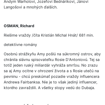
Andym Warholovi, Jozefovi Bednárikovi, Jánovi
Langošovi a mnohých ďalších.
OSMAN, Richard
Riešime vraždy /číta Kristián Michal Hnát/ 681 min.
detektívne romány
Osobnú strážkyňu Amy pošlú na súkromný ostrov, aby
chránila slávnu spisovateľku Rosie D'Antoniovú. Tej sa
totiž jeden ruský miliardár vyhráža smrťou. No zrazu
sa aj Amy ocitne v ohrození života a s Rosie utečú na
pevninu - chcú preskúmať pozadie vraždy influencera
Andrewa Fairbanksa. Nie je to však jediný influencer,
ktorého zavraždili. A všetky stopy vedú do Dubaja.