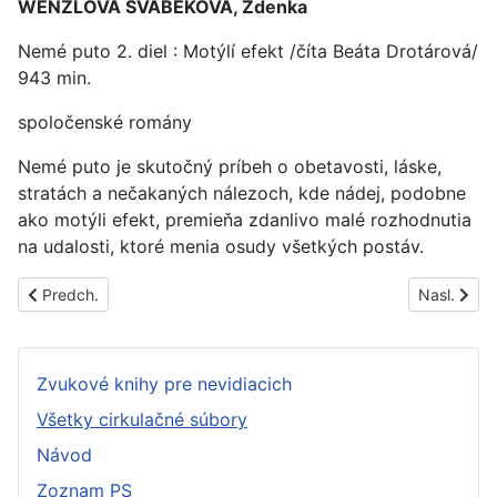
WENZLOVÁ ŠVÁBEKOVÁ, Zdenka
Nemé puto 2. diel : Motýlí efekt /číta Beáta Drotárová/
943 min.
spoločenské romány
Nemé puto je skutočný príbeh o obetavosti, láske,
stratách a nečakaných nálezoch, kde nádej, podobne
ako motýli efekt, premieňa zdanlivo malé rozhodnutia
na udalosti, ktoré menia osudy všetkých postáv.
Predchádzajúci článok: PS1739C
Nasledujúc
Predch.
Nasl.
Zvukové knihy pre nevidiacich
Všetky cirkulačné súbory
Návod
Zoznam PS