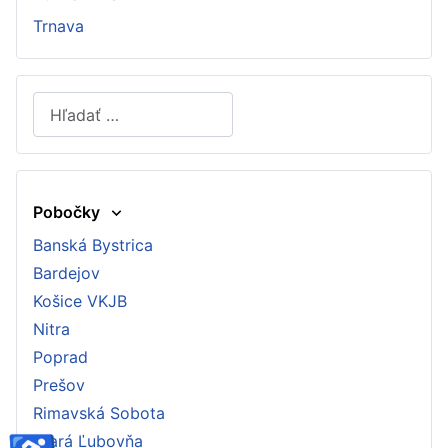
Trnava
Hľadať
Type 2 or more characters for results.
Pobočky
Banská Bystrica
Bardejov
Košice VKJB
Nitra
Poprad
Prešov
Rimavská Sobota
Stará Ľubovňa