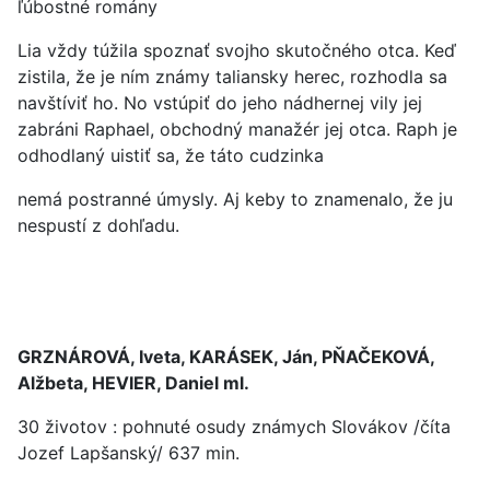
ľúbostné romány
Lia vždy túžila spoznať svojho skutočného otca. Keď
zistila, že je ním známy taliansky herec, rozhodla sa
navštíviť ho. No vstúpiť do jeho nádhernej vily jej
zabráni Raphael, obchodný manažér jej otca. Raph je
odhodlaný uistiť sa, že táto cudzinka
nemá postranné úmysly. Aj keby to znamenalo, že ju
nespustí z dohľadu.
GRZNÁROVÁ, Iveta, KARÁSEK, Ján, PŇAČEKOVÁ,
Alžbeta, HEVIER, Daniel ml.
30 životov : pohnuté osudy známych Slovákov /číta
Jozef Lapšanský/ 637 min.