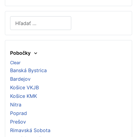
Hľadať
Type 2 or more characters for results.
Pobočky
Clear
Banská Bystrica
Bardejov
Košice VKJB
Košice KMK
Nitra
Poprad
Prešov
Rimavská Sobota