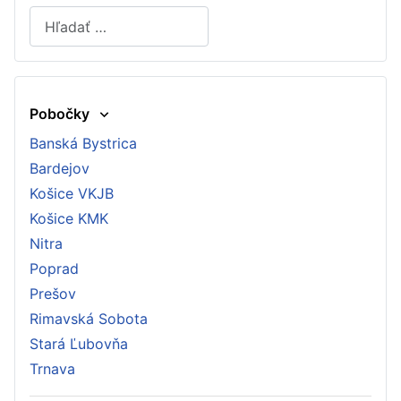
Hľadať
Type 2 or more characters for results.
Pobočky
Banská Bystrica
Bardejov
Košice VKJB
Košice KMK
Nitra
Poprad
Prešov
Rimavská Sobota
Stará Ľubovňa
Trnava