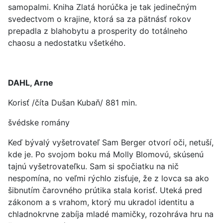
samopalmi. Kniha Zlatá horúčka je tak jedinečným
svedectvom o krajine, ktorá sa za pätnásť rokov
prepadla z blahobytu a prosperity do totálneho
chaosu a nedostatku všetkého.
DAHL, Arne
Korisť /číta Dušan Kubaň/ 881 min.
švédske romány
Keď bývalý vyšetrovateľ Sam Berger otvorí oči, netuší,
kde je. Po svojom boku má Molly Blomovú, skúsenú
tajnú vyšetrovateľku. Sam si spočiatku na nič
nespomína, no veľmi rýchlo zisťuje, že z lovca sa ako
šibnutím čarovného prútika stala korisť. Uteká pred
zákonom a s vrahom, ktorý mu ukradol identitu a
chladnokrvne zabíja mladé mamičky, rozohráva hru na