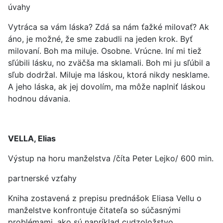
úvahy
Vytráca sa vám láska? Zdá sa nám ťažké milovať? Ak
áno, je možné, že sme zabudli na jeden krok. Byť
milovaní. Boh ma miluje. Osobne. Vrúcne. Iní mi tiež
sľúbili lásku, no zväčša ma sklamali. Boh mi ju sľúbil a
sľub dodržal. Miluje ma láskou, ktorá nikdy nesklame.
A jeho láska, ak jej dovolím, ma môže naplniť láskou
hodnou dávania.
VELLA, Elias
Výstup na horu manželstva /číta Peter Lejko/ 600 min.
partnerské vzťahy
Kniha zostavená z prepisu prednášok Eliasa Vellu o
manželstve konfrontuje čitateľa so súčasnými
problémami, ako sú napríklad cudzoložstvo,