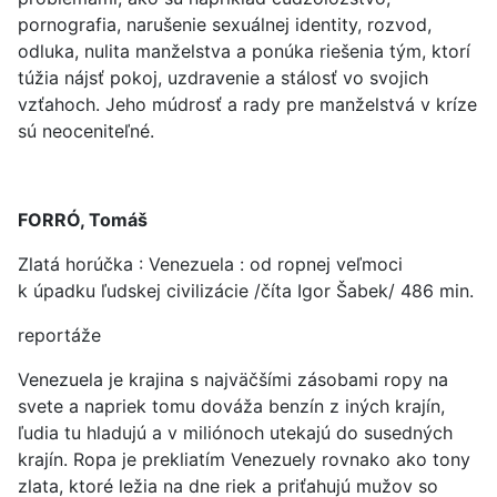
pornografia, narušenie sexuálnej identity, rozvod,
odluka, nulita manželstva a ponúka riešenia tým, ktorí
túžia nájsť pokoj, uzdravenie a stálosť vo svojich
vzťahoch. Jeho múdrosť a rady pre manželstvá v kríze
sú neoceniteľné.
FORRÓ, Tomáš
Zlatá horúčka : Venezuela : od ropnej veľmoci
k úpadku ľudskej civilizácie /číta Igor Šabek/ 486 min.
reportáže
Venezuela je krajina s najväčšími zásobami ropy na
svete a napriek tomu dováža benzín z iných krajín,
ľudia tu hladujú a v miliónoch utekajú do susedných
krajín. Ropa je prekliatím Venezuely rovnako ako tony
zlata, ktoré ležia na dne riek a priťahujú mužov so