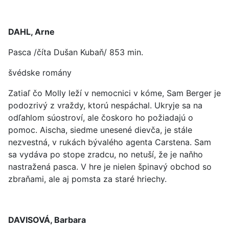
DAHL, Arne
Pasca /číta Dušan Kubaň/ 853 min.
švédske romány
Zatiaľ čo Molly leží v nemocnici v kóme, Sam Berger je
podozrivý z vraždy, ktorú nespáchal. Ukryje sa na
odľahlom súostroví, ale čoskoro ho požiadajú o
pomoc. Aischa, siedme unesené dievča, je stále
nezvestná, v rukách bývalého agenta Carstena. Sam
sa vydáva po stope zradcu, no netuší, že je naňho
nastražená pasca. V hre je nielen špinavý obchod so
zbraňami, ale aj pomsta za staré hriechy.
DAVISOVÁ, Barbara