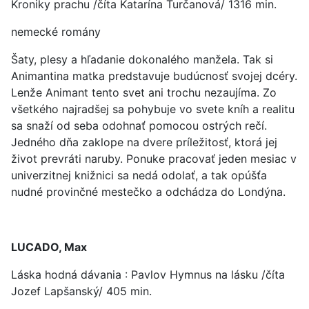
Kroniky prachu /číta Katarína Turčanová/ 1316 min.
nemecké romány
Šaty, plesy a hľadanie dokonalého manžela. Tak si
Animantina matka predstavuje budúcnosť svojej dcéry.
Lenže Animant tento svet ani trochu nezaujíma. Zo
všetkého najradšej sa pohybuje vo svete kníh a realitu
sa snaží od seba odohnať pomocou ostrých rečí.
Jedného dňa zaklope na dvere príležitosť, ktorá jej
život prevráti naruby. Ponuke pracovať jeden mesiac v
univerzitnej knižnici sa nedá odolať, a tak opúšťa
nudné provinčné mestečko a odchádza do Londýna.
LUCADO, Max
Láska hodná dávania : Pavlov Hymnus na lásku /číta
Jozef Lapšanský/ 405 min.