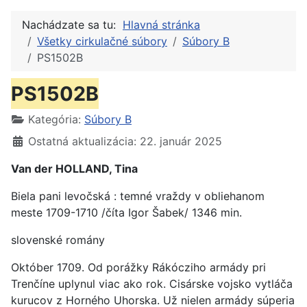
Nachádzate sa tu:
Hlavná stránka
Všetky cirkulačné súbory
Súbory B
PS1502B
PS1502B
Kategória:
Súbory B
Ostatná aktualizácia: 22. január 2025
Van der HOLLAND, Tina
Biela pani levočská : temné vraždy v obliehanom
meste 1709-1710 /číta Igor Šabek/ 1346 min.
slovenské romány
Október 1709. Od porážky Rákócziho armády pri
Trenčíne uplynul viac ako rok. Cisárske vojsko vytláča
kurucov z Horného Uhorska. Už nielen armády súperia