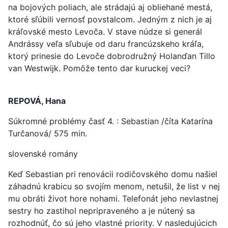
na bojových poliach, ale strádajú aj obliehané mestá,
ktoré sľúbili vernosť povstalcom. Jedným z nich je aj
kráľovské mesto Levoča. V stave núdze si generál
Andrássy veľa sľubuje od daru francúzskeho kráľa,
ktorý prinesie do Levoče dobrodružný Holanďan Tillo
van Westwijk. Pomôže tento dar kuruckej veci?
REPOVÁ, Hana
Súkromné problémy časť 4. : Sebastian /číta Katarína
Turčanová/ 575 min.
slovenské romány
Keď Sebastian pri renovácii rodičovského domu našiel
záhadnú krabicu so svojím menom, netušil, že list v nej
mu obráti život hore nohami. Telefonát jeho nevlastnej
sestry ho zastihol nepripraveného a je nútený sa
rozhodnúť, čo sú jeho vlastné priority. V nasledujúcich