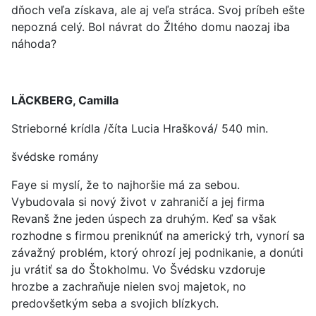
dňoch veľa získava, ale aj veľa stráca. Svoj príbeh ešte
nepozná celý. Bol návrat do Žltého domu naozaj iba
náhoda?
LÄCKBERG, Camilla
Strieborné krídla /číta Lucia Hrašková/ 540 min.
švédske romány
Faye si myslí, že to najhoršie má za sebou.
Vybudovala si nový život v zahraničí a jej firma
Revanš žne jeden úspech za druhým. Keď sa však
rozhodne s firmou preniknúť na americký trh, vynorí sa
závažný problém, ktorý ohrozí jej podnikanie, a donúti
ju vrátiť sa do Štokholmu. Vo Švédsku vzdoruje
hrozbe a zachraňuje nielen svoj majetok, no
predovšetkým seba a svojich blízkych.