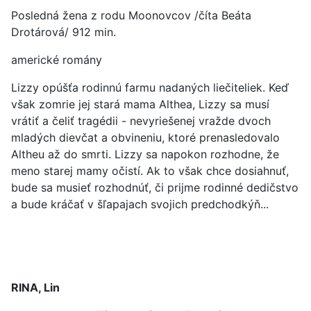
Posledná žena z rodu Moonovcov /číta Beáta
Drotárová/ 912 min.
americké romány
Lizzy opúšťa rodinnú farmu nadaných liečiteliek. Keď
však zomrie jej stará mama Althea, Lizzy sa musí
vrátiť a čeliť tragédii - nevyriešenej vražde dvoch
mladých dievčat a obvineniu, ktoré prenasledovalo
Altheu až do smrti. Lizzy sa napokon rozhodne, že
meno starej mamy očistí. Ak to však chce dosiahnuť,
bude sa musieť rozhodnúť, či prijme rodinné dedičstvo
a bude kráčať v šľapajach svojich predchodkýň...
RINA, Lin