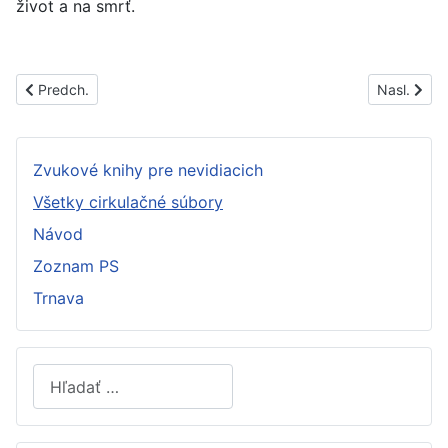
život a na smrť.
Predchádzajúci článok: PS1503B
Nasledujúc
Predch.
Nasl.
Zvukové knihy pre nevidiacich
Všetky cirkulačné súbory
Návod
Zoznam PS
Trnava
Hľadať
Type 2 or more characters for results.