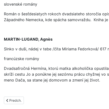
slovenské romány
Román o šesťdesiatych rokoch dvadsiateho storočia opis
Západného Nemecka, kde spácha samovraždu. Kniha je zá
MARTIN-LUGAND, Agnès
Slnko v duši, nádej v tebe /číta Miriama Fedorková/ 617 
francúzske romány
Dvadsaťročná Hermína, ktorú matka alkoholička opustila 
skríži cestu Jo a ponúkne jej sezónnu prácu chyžnej vo s
meno Dača, sa stane jej domovom a zmení jej život.
Predchádzajúci článok: PS1575C
Predch.