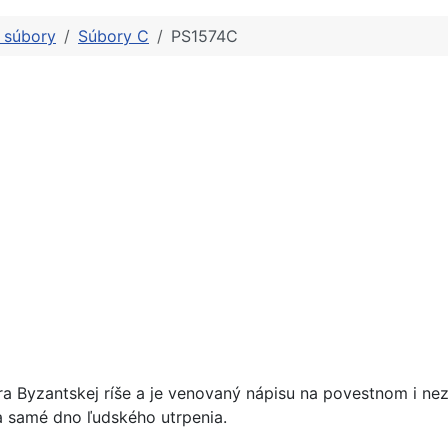
é súbory
Súbory C
PS1574C
ra Byzantskej ríše a je venovaný nápisu na povestnom i n
a samé dno ľudského utrpenia.