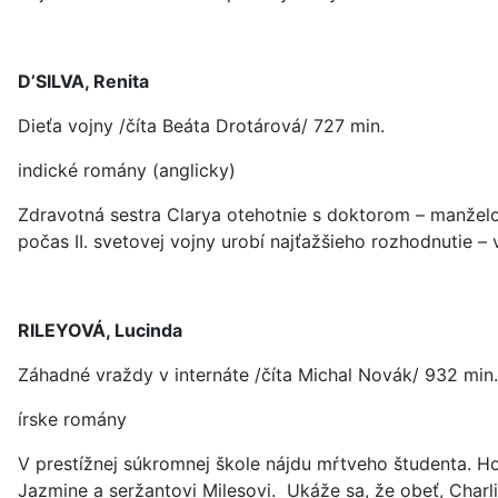
D’SILVA, Renita
Dieťa vojny /číta Beáta Drotárová/ 727 min.
indické romány (anglicky)
Zdravotná sestra Clarya otehotnie s doktorom – manželom j
počas II. svetovej vojny urobí najťažšieho rozhodnutie – 
RILEYOVÁ, Lucinda
Záhadné vraždy v internáte /číta Michal Novák/ 932 min.
írske romány
V prestížnej súkromnej škole nájdu mŕtveho študenta. Hoc
Jazmine a seržantovi Milesovi. Ukáže sa, že obeť, Charl