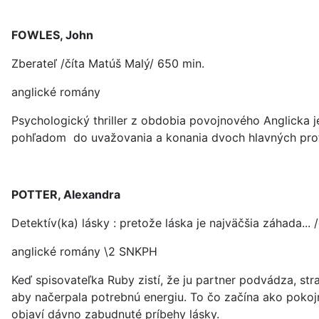
FOWLES, John
Zberateľ /číta Matúš Malý/ 650 min.
anglické romány
Psychologický thriller z obdobia povojnového Anglicka 
pohľadom do uvažovania a konania dvoch hlavných protago
POTTER, Alexandra
Detektív(ka) lásky : pretože láska je najväčšia záhada...
anglické romány \2 SNKPH
Keď spisovateľka Ruby zistí, že ju partner podvádza, str
aby načerpala potrebnú energiu. To čo začína ako poko
objaví dávno zabudnuté príbehy lásky.