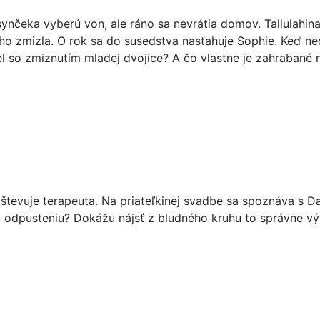
nčeka vyberú von, ale ráno sa nevrátia domov. Tallulahina 
ho zmizla. O rok sa do susedstva nasťahuje Sophie. Keď n
sel so zmiznutím mladej dvojice? A čo vlastne je zahrabané
vštevuje terapeuta. Na priateľkinej svadbe sa spoznáva s D
ému odpusteniu? Dokážu nájsť z bludného kruhu to správne v