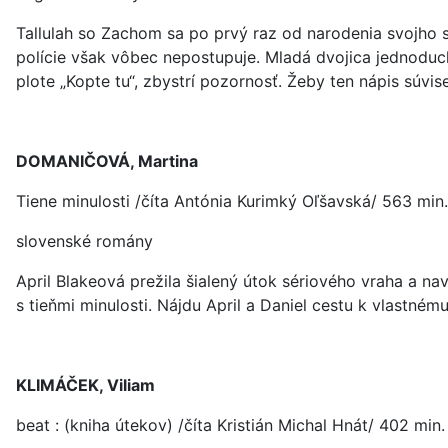
Tallulah so Zachom sa po prvý raz od narodenia svojho sy
polície však vôbec nepostupuje. Mladá dvojica jednoduc
plote „Kopte tu“, zbystrí pozornosť. Žeby ten nápis súvi
DOMANIČOVÁ, Martina
Tiene minulosti /číta Antónia Kurimký Oľšavská/ 563 min.
slovenské romány
April Blakeová prežila šialený útok sériového vraha a na
s tieňmi minulosti. Nájdu April a Daniel cestu k vlastn
KLIMÁČEK, Viliam
beat : (kniha útekov) /číta Kristián Michal Hnát/ 402 min.