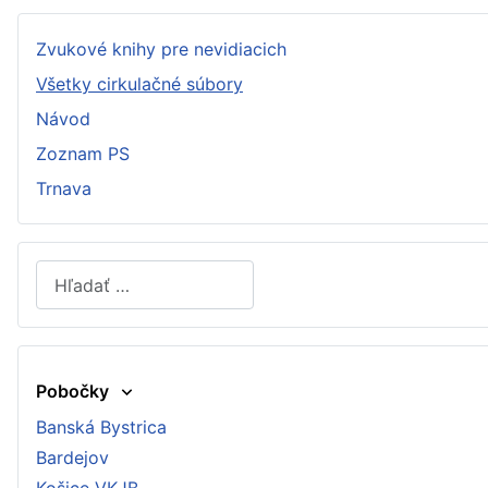
Zvukové knihy pre nevidiacich
Všetky cirkulačné súbory
Návod
Zoznam PS
Trnava
Hľadať
Type 2 or more characters for results.
Pobočky
Banská Bystrica
Bardejov