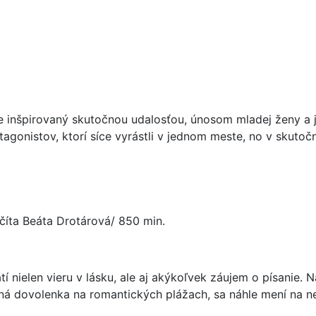
je inšpirovaný skutočnou udalosťou, únosom mladej ženy a 
nistov, ktorí síce vyrástli v jednom meste, no v skutočno
 /číta Beáta Drotárová/ 850 min.
atí nielen vieru v lásku, ale aj akýkoľvek záujem o písanie
jná dovolenka na romantických plážach, sa náhle mení na 