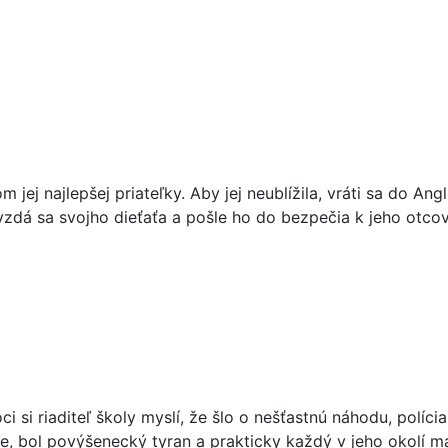
ej najlepšej priateľky. Aby jej neublížila, vráti sa do Angl
vzdá sa svojho dieťaťa a pošle ho do bezpečia k jeho otcovi
i si riaditeľ školy myslí, že šlo o nešťastnú náhodu, políc
ie, bol povýšenecký tyran a prakticky každý v jeho okolí m