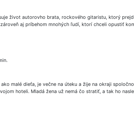
uje život autorovho brata, rockového gitaristu, ktorý pre
roveň aj príbehom mnohých ľudí, ktorí chceli opustiť ko
min.
ako malé dieťa, je večne na úteku a žije na okraji spoločn
vojom hoteli. Mladá žena už nemá čo stratiť, a tak ho nasle