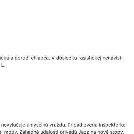
icka a porodí chlapca. V dôsledku rasistickej nenávisti
...
ia nevylučuje úmyselnú vraždu. Prípad zveria inšpektorke
al motív. Záhadné udalosti privedú Jazz na nové stopy,