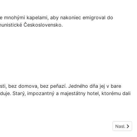
jde mnohými kapelami, aby nakoniec emigroval do
munistické Československo.
osti, bez domova, bez peňazí. Jedného dňa jej v bare
duje. Starý, impozantný a majestátny hotel, ktorému dali
Nasledujúc
Nasl.