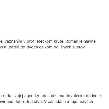
jej väznením v protileteckom kryte. Román je hlavne
sti patrili do dvoch celkom odlišných svetov.
. Na radu svojej agentky odchádza na dovolenku do Indie,
nevídané dobrodružstvo. V záhadách a tajomstvách