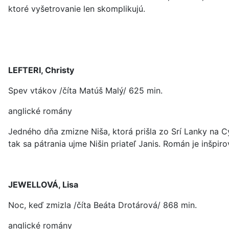
ktoré vyšetrovanie len skomplikujú.
LEFTERI, Christy
Spev vtákov /číta Matúš Malý/ 625 min.
anglické romány
Jedného dňa zmizne Niša, ktorá prišla zo Srí Lanky na Cy
tak sa pátrania ujme Nišin priateľ Janis. Román je inš
JEWELLOVÁ, Lisa
Noc, keď zmizla /číta Beáta Drotárová/ 868 min.
anglické romány