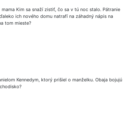
mama Kim sa snaží zistiť, čo sa v tú noc stalo. Pátranie
eďaleko ich nového domu natrafí na záhadný nápis na
 na tom mieste?
anielom Kennedym, ktorý prišiel o manželku. Obaja bojujú
ýchodisko?