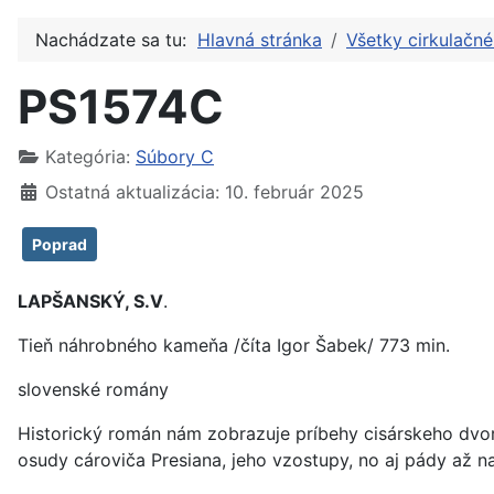
Nachádzate sa tu:
Hlavná stránka
Všetky cirkulačn
PS1574C
Kategória:
Súbory C
Ostatná aktualizácia: 10. február 2025
Poprad
LAPŠANSKÝ, S.V
.
Tieň náhrobného kameňa /číta Igor Šabek/ 773 min.
slovenské romány
Historický román nám zobrazuje príbehy cisárskeho dvo
osudy cároviča Presiana, jeho vzostupy, no aj pády až n