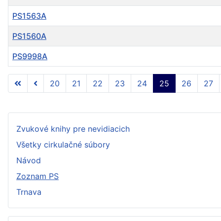
PS1563A
PS1560A
PS9998A
Články
20
21
22
23
24
25
26
27
Zvukové knihy pre nevidiacich
Všetky cirkulačné súbory
Návod
Zoznam PS
Trnava