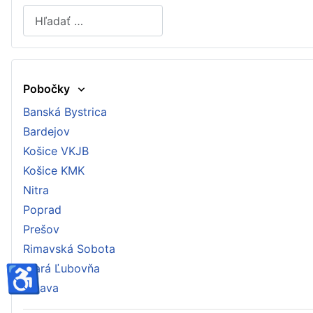
Hľadať
Type 2 or more characters for results.
Pobočky
Banská Bystrica
Bardejov
Košice VKJB
Košice KMK
Nitra
Poprad
Prešov
Rimavská Sobota
♿
Stará Ľubovňa
Trnava